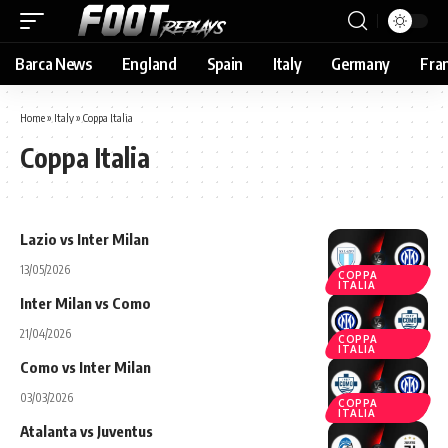
Barca News
England
Spain
Italy
Germany
Fra
Home
»
Italy
»
Coppa Italia
Coppa Italia
Lazio vs Inter Milan
13/05/2026
COPPA
ITALIA
Inter Milan vs Como
21/04/2026
COPPA
ITALIA
Como vs Inter Milan
03/03/2026
COPPA
ITALIA
Atalanta vs Juventus