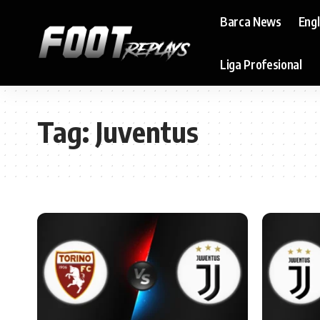
Barca News
Eng
Liga Profesional
Tag:
Juventus