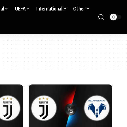
al
UEFA
International
Other