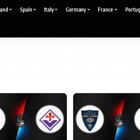
land
Spain
Italy
Germany
France
Portug