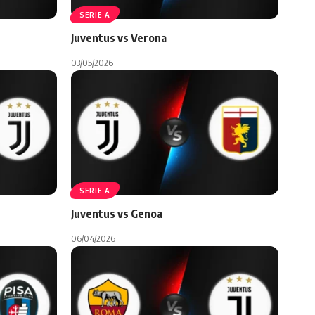
SERIE A
Juventus vs Verona
03/05/2026
SERIE A
Juventus vs Genoa
06/04/2026