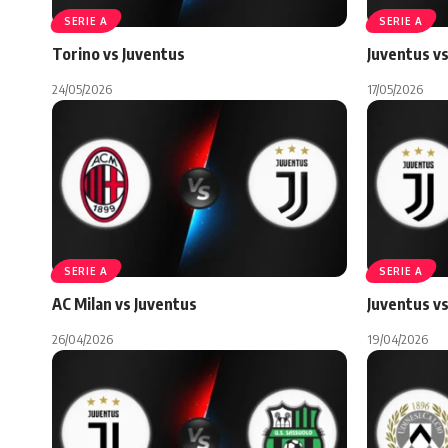
SERIE A
SERIE A
Torino vs Juventus
Juventus vs
24/05/2026
17/05/2026
SERIE A
SERIE A
AC Milan vs Juventus
Juventus v
26/04/2026
19/04/2026