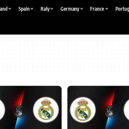
land
Spain
Italy
Germany
France
Portug