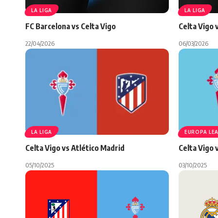
LA LIGA
LA LIGA
FC Barcelona vs Celta Vigo
Celta Vigo 
22/04/2026
06/03/2026
LA LIGA
EUROPA LE
Celta Vigo vs Atlético Madrid
Celta Vigo
05/10/2025
03/10/2025